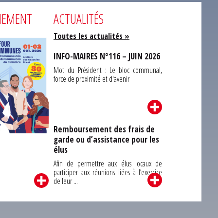
NEMENT
ACTUALITÉS
Toutes les actualités »
INFO-MAIRES N°116 – JUIN 2026
Mot du Président : Le bloc communal,
force de proximité et d'avenir
Remboursement des frais de
garde ou d’assistance pour les
Carrefour des
élus
unes du Finistère
2026
Afin de permettre aux élus locaux de
participer aux réunions liées à l’exercice
de leur ...