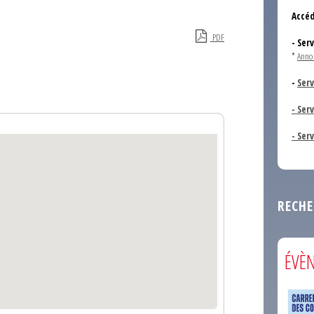
Accéd
PDF
- Ser
*
Anno
-
Serv
- Ser
- Ser
RECHE
ÉVÈ