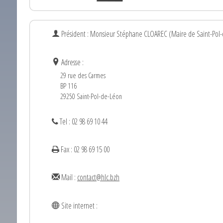
Président : Monsieur
Stéphane
CLOAREC
(Maire de Saint-Pol
Adresse :
29 rue des Carmes
BP 116
29250 Saint-Pol-de-Léon
Tel : 02 98 69 10 44
Fax : 02 98 69 15 00
Mail :
contact@hlc.bzh
Site internet :