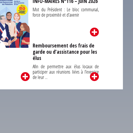
INFO-MAIRES N°116 – JUIN 2026
Mot du Président : Le bloc communal,
force de proximité et d'avenir
Remboursement des frais de
garde ou d’assistance pour les
Carrefour des
élus
unes du Finistère
2026
Afin de permettre aux élus locaux de
participer aux réunions liées à l’exercice
de leur ...