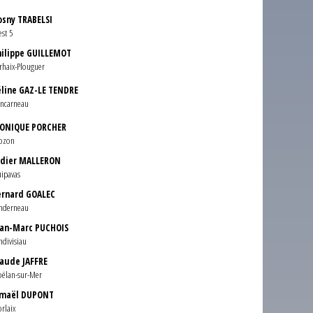
osny TRABELSI
est 5
hilippe GUILLEMOT
rhaix-Plouguer
éline GAZ-LE TENDRE
ncarneau
ONIQUE PORCHER
ozon
idier MALLERON
ipavas
ernard GOALEC
nderneau
ean-Marc PUCHOIS
ndivisiau
laude JAFFRE
ëlan-sur-Mer
smaël DUPONT
rlaix