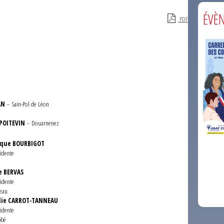
ÉVÈ
PDF
AN
– Sain-Pol de Léon
 POITEVIN
– Douarnenez
ique BOURBIGOT
sidente
comm
e BERVAS
sidente
eau
lie CARROT-TANNEAU
sidente
bbé