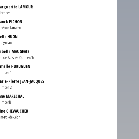
arguerite LAMOUR
abennec
ranck PICHON
onéour-Lanvern
oëlle HUON
ouigneau
sabelle MAUGEAIS
nt-de-Buis-lès-Quimerc’h
rmelle HURUGUEN
imper 1
arie-Pierre JEAN-JACQUES
imper 2
nne MARECHAL
imperlé
line CHEVAUCHER
int-Pol-de-Léon