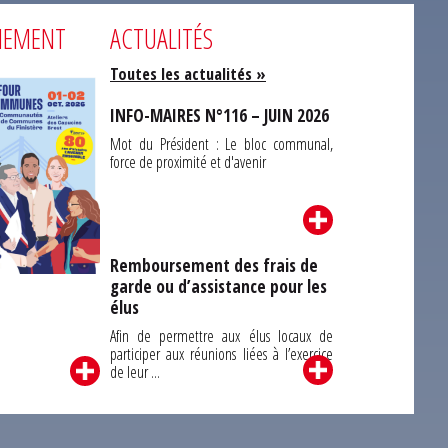
NEMENT
ACTUALITÉS
Toutes les actualités »
INFO-MAIRES N°116 – JUIN 2026
Mot du Président : Le bloc communal,
force de proximité et d'avenir
Remboursement des frais de
garde ou d’assistance pour les
Carrefour des
élus
unes du Finistère
2026
Afin de permettre aux élus locaux de
participer aux réunions liées à l’exercice
de leur ...