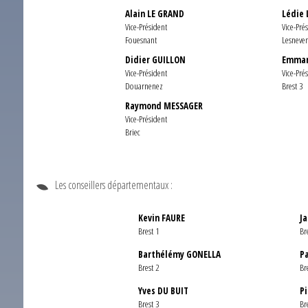
Alain LE GRAND
Lédie 
Vice-Président
Vice-Pré
Fouesnant
Lesneve
Didier GUILLON
Emman
Vice-Président
Vice-Pré
Douarnenez
Brest 3
Raymond MESSAGER
Vice-Président
Briec
Les conseillers départementaux :
Kevin FAURE
J
Brest 1
Br
Barthélémy GONELLA
P
Brest 2
Br
Yves DU BUIT
P
Brest 3
Br