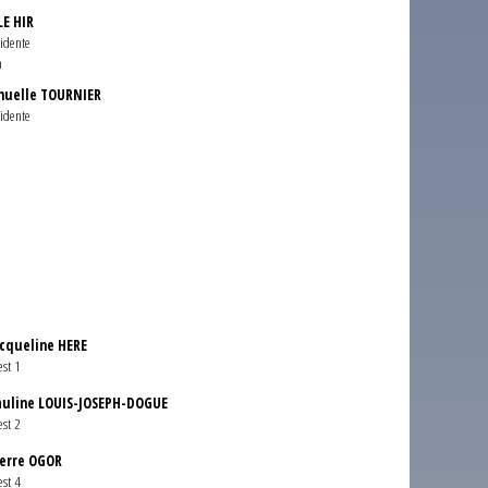
LE HIR
sidente
n
uelle TOURNIER
sidente
acqueline HERE
est 1
auline LOUIS-JOSEPH-DOGUE
est 2
ierre OGOR
est 4