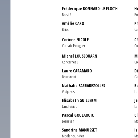
Frédérique BONNARD-LE FLOC’H
H
Brest 5
Br
Amélie CARO
P
Briec
Ca
Corinne NICOLE
C
Carhaix-Plouguer
Co
Michel LOUSSOUARN
M
Concarneau
Cr
Laure CARAMARO
D
Fouesnant
Gu
Nathalie SARRABEZOLLES
B
Guipavas
La
Elisabeth GUILLERM
J
Landivisiau
La
Pascal GOULAOUIC
C
Lesneven
Mo
Sandrine MANUSSET
I
Moëlan-sur-Mer
Mo