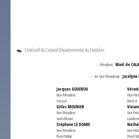
L’exécutif du Conseil Départemental du Finistère :
– Président :
Maël de CAL
– 1er Vice-Présidente :
Jocelyne
Jacques GOUEROU
Véron
Vice-Président
Vice-Pré
Crozon
Brest 4
Gilles MOUNIER
Vivian
Vice-Président
Vice-Pré
Saint-Renan
Landern
Stéphane LE DOARE
Natha
Vice-Président
Vice-Pré
Pont-l’Abbé
Pont-l’A