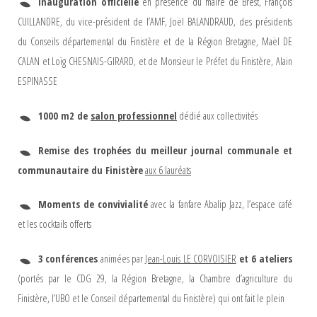
Inauguration officielle
en présence du maire de Brest, François
CUILLANDRE, du vice-président de l’AMF, Joël BALANDRAUD, des présidents
du Conseils départemental du Finistère et de la Région Bretagne, Maël DE
CALAN et Loïg CHESNAIS-GIRARD, et de Monsieur le Préfet du Finistère, Alain
ESPINASSE
1000 m2 de
salon professionnel
dédié aux collectivités
Remise des trophées du meilleur journal communale et
communautaire du Finistère
aux 6 lauréats
Moments de convivialité
avec la fanfare Abalip Jazz, l’espace café
et les cocktails offerts
3
conférences
animées par
Jean-Louis LE CORVOISIER
et 6 ateliers
(portés par le CDG 29, la Région Bretagne, la Chambre d’agriculture du
Finistère, l’UBO et le Conseil départemental du Finistère) qui ont fait le plein