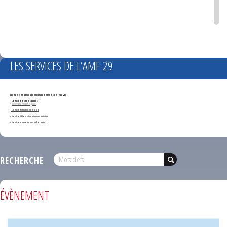
LES SERVICES DE L’AMF 29
Accédez en un clic aux principaux services de l'AMF 29 :
- Services marchés publics :
*
Annonces de marchés publics
-
Service formation des élus
- Service Orientation et documentation
- Services ouverts aux adhérents
RECHERCHE
ÉVÈNEMENT