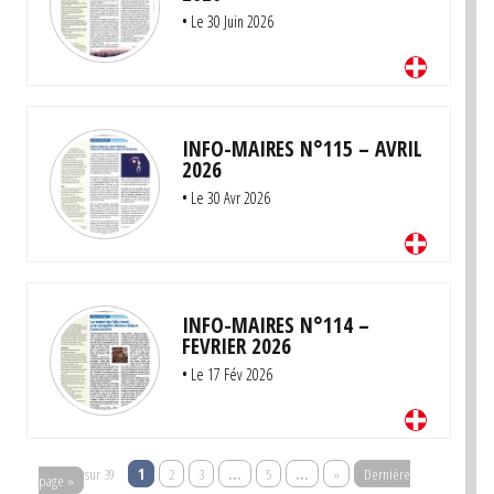
•
Le 30 Juin 2026
INFO-MAIRES N°115 – AVRIL
2026
•
Le 30 Avr 2026
INFO-MAIRES N°114 –
FEVRIER 2026
•
Le 17 Fév 2026
Page 1 sur 39
1
2
3
…
5
…
»
Dernière
page »