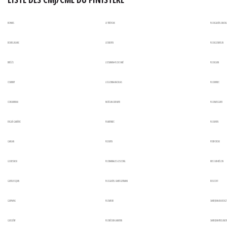
BOHARS
LE TRÉVOUX
PLOUGASTEL-DAOUL
BOURG-BLANC
LESNEVEN
PLOUGONVELIN
BRÉLÈS
LOCMARIA-PLOUZANÉ
PLOUGUIN
COMBRIT
LOGONNA-DAOULAS
PLOUHINEC
CONCARNEAU
MOËLAN-SUR-MER
PLOUMOGUER
ERGUÉ-GABÉRIC
PLABENNEC
PLOUVIEN
GARLAN
PLEUVEN
PONT-CROIX
GOUESNOU
PLOBANNALEC-LESCONIL
RIEC-SUR-BÉLON
GUERLESQUIN
PLOGASTEL-SAINT-GERMAIN
ROSCOFF
GUIPAVAS
PLOMEUR
SAINT-JEAN-DU-DOIGT
GUISSÉNY
PLONÉOUR-LANVERN
SAINT-JEAN-TROLIMO