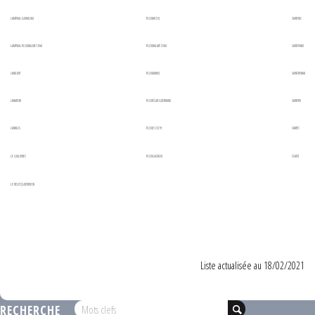
LAMPAUL-GUIMILIAU
PLOUARZEL
SAINT-NIC
LAMPAUL-PLOUDALMEZEAU
PLOUDALMÉZEAU
SAINT-PABU
LANILDUT
PLOUDANIEL
SAINT-RENAN
LANMEUR
PLOUÉGAT-GUERRAND
SAINT-YVI
LANNILIS
PLOUEZOC’H
SANTEC
LE GUILVINEC
PLOUGASNOU
SCAËR
LE RELECQ-KERHUON
Liste actualisée au 18/02/2021
RECHERCHE