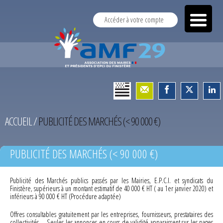
Accéder à votre compte
ACCUEIL
/
PUBLICITÉ DES MARCHÉS (< 90 000 €)
PUBLICITÉ DES MARCHÉS (< 90 000 €)
Publicité des Marchés publics passés par les Mairies, E.P.C.I. et syndicats du
Finistère, supérieurs à un montant estimatif de 40 000 € HT ( au 1er janvier 2020) et
inférieurs à 90 000 € HT (Procédure adaptée)
Offres consultables gratuitement par les entreprises, fournisseurs, prestataires des
collectivités … Seules les annonces en cours de validité apparaissent sur les pages