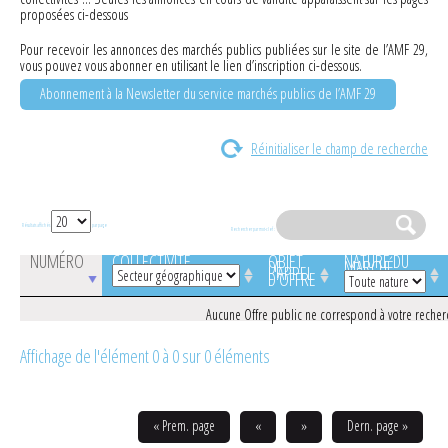
proposées ci-dessous
Pour recevoir les annonces des marchés publics publiées sur le site de l’AMF 29,
vous pouvez vous abonner en utilisant le lien d’inscription ci-dessous.
Abonnement à la Newsletter du service marchés publics de l’AMF 29
Réinitialiser le champ de recherche
Résultats affichés
par page
Rechercher par mot-clef :
NUMÉRO
COLLECTIVITÉ
OBJET
NATURE DU
DE
MARCHÉ
L'APPEL
D'OFFRE
Aucune Offre public ne correspond à votre recher
Affichage de l'élément 0 à 0 sur 0 éléments
« Prem. page
«
»
Dern. page »