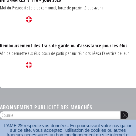
INFO-MAIRES N°116 – JUIN 2026
Mot du Président : Le bloc communal, force de proximité et d'avenir
Remboursement des frais de garde ou d’assistance pour les élus
Afin de permettre aux élus locaux de participer aux réunions liées à l’exercice de leur ...
Carrefour des communes du Finistère 2026
ABONNEMENT PUBLICITÉ DES MARCHÉS
L’AMF 29 respecte vos données. En poursuivant votre navigation
AMF 29 © 2026
sur ce site, vous acceptez l’utilisation de cookies ou autres
Plan du site
Nos coordonnées
Mentions légales
Contact
traceurs nécessaires au bon fonctionnement du site internet et