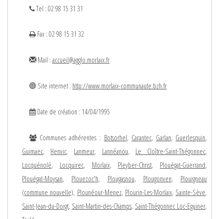
Tel : 02 98 15 31 31
Fax : 02 98 15 31 32
Mail :
accueil@agglo.morlaix.fr
Site internet :
http://www.morlaix-communaute.bzh.fr
Date de création : 14/04/1995
Communes adhérentes :
Botsorhel
,
Carantec
,
Garlan
,
Guerlesquin
,
Guimaëc
,
Henvic
,
Lanmeur
,
Lannéanou
,
Le Cloître-Saint-Thégonnec
,
Locquénolé
,
Locquirec
,
Morlaix
,
Pleyber-Christ
,
Plouégat-Guerrand
,
Plouégat-Moysan
,
Plouezoc'h
,
Plougasnou
,
Plougonven
,
Plouigneau
(commune nouvelle)
,
Plounéour-Menez
,
Plourin-Les-Morlaix
,
Sainte-Sève
,
Saint-Jean-du-Doigt
,
Saint-Martin-des-Champs
,
Saint-Thégonnec Loc-Eguiner
,