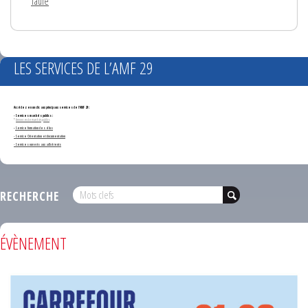
Taulé
LES SERVICES DE L’AMF 29
Accédez en un clic aux principaux services de l'AMF 29 :
- Services marchés publics :
*
Annonces de marchés publics
-
Service formation des élus
- Service Orientation et documentation
- Services ouverts aux adhérents
RECHERCHE
ÉVÈNEMENT