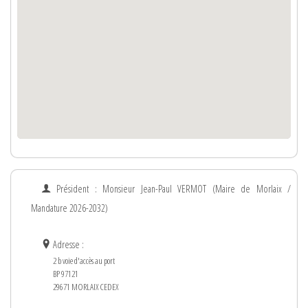
Président : Monsieur
Jean-Paul
VERMOT
(Maire de Morlaix /
Mandature 2026-2032)
Adresse :
2 b voie d'accès au port
BP 97121
29671 MORLAIX CEDEX