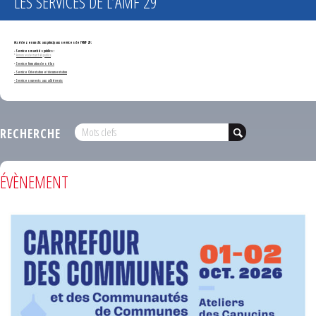
LES SERVICES DE L’AMF 29
Accédez en un clic aux principaux services de l'AMF 29 :
- Services marchés publics :
*
Annonces de marchés publics
-
Service formation des élus
- Service Orientation et documentation
- Services ouverts aux adhérents
RECHERCHE
ÉVÈNEMENT