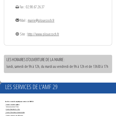
Fax : 02.98.67.26.37
Mail :
mairie@plouezoch.fr
Site :
http://www.plouezoch.fr
LES HORAIRES D'OUVERTURE DE LA MAIRIE :
lundi, samedi de 9h à 12h, du mardi au vendredi de 9h à 12h et de 13h30 à 17h
LES SERVICES DE L’AMF 29
Accédez en un clic aux principaux services de l'AMF 29 :
- Services marchés publics :
*
Annonces de marchés publics
-
Service formation des élus
- Service Orientation et documentation
- Services ouverts aux adhérents