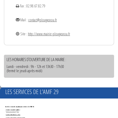
Fax : 02.98.67.82.79
Mail :
contact@plougasnou.fr
Site :
http://www.mairie-plougasnou.fr
LES HORAIRES D'OUVERTURE DE LA MAIRIE :
Lundi - vendredi : 9h - 12h et 13h30 - 17h30
(fermé le jeudi après-midi)
LES SERVICES DE L’AMF 29
Accédez en un clic aux principaux services de l'AMF 29 :
- Services marchés publics :
*
Annonces de marchés publics
-
Service formation des élus
- Service Orientation et documentation