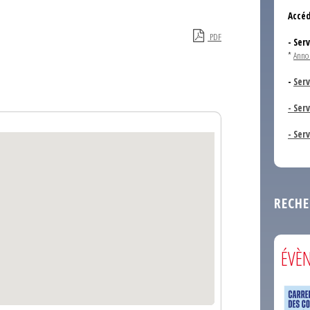
Accéd
PDF
- Ser
*
Anno
-
Serv
- Ser
- Ser
RECHE
ÉVÈ