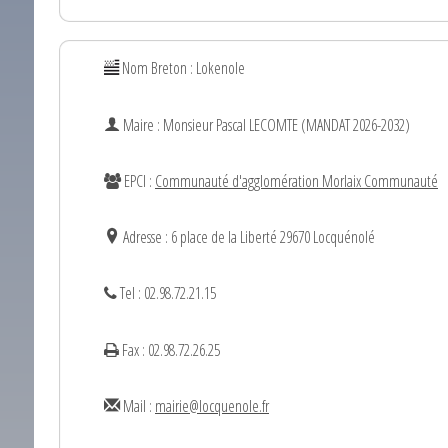
Nom Breton : Lokenole
Maire : Monsieur
Pascal
LECOMTE (MANDAT 2026-2032)
EPCI :
Communauté d'agglomération Morlaix Communauté
Adresse : 6 place de la Liberté 29670 Locquénolé
Tel : 02.98.72.21.15
Fax : 02.98.72.26.25
Mail :
mairie@locquenole.fr