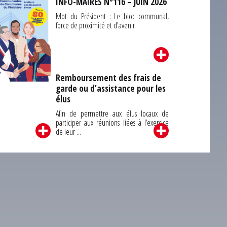
INFO-MAIRES N°116 – JUIN 2026
Mot du Président : Le bloc communal,
force de proximité et d'avenir
Remboursement des frais de
garde ou d’assistance pour les
Carrefour des
élus
unes du Finistère
2026
Afin de permettre aux élus locaux de
participer aux réunions liées à l’exercice
de leur ...