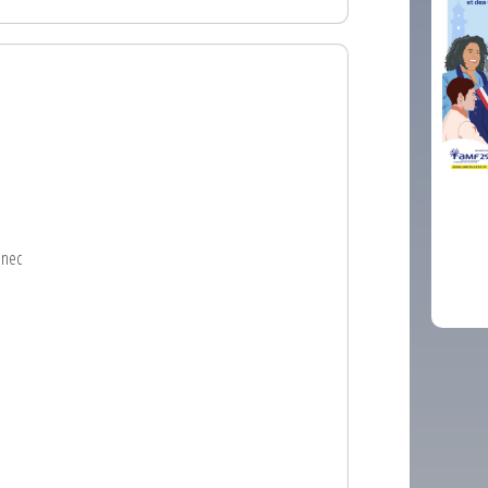
comm
nnec