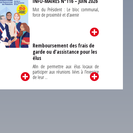
INFO-MAIRES N°116 – JUIN 2026
Mot du Président : Le bloc communal,
force de proximité et d'avenir
Remboursement des frais de
garde ou d’assistance pour les
Carrefour des
élus
unes du Finistère
2026
Afin de permettre aux élus locaux de
participer aux réunions liées à l’exercice
de leur ...