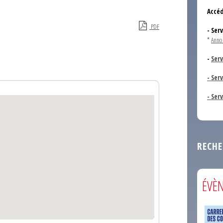
Accéd
PDF
- Ser
*
Anno
-
Serv
- Ser
- Ser
RECHE
ÉVÈ