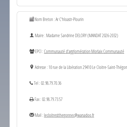
Nom Breton : Ar C'hloastr-Plourin
Maire : Madame
Sandrine
DELORY (MANDAT 2026-2032)
EPCI :
Communauté d'agglomération Morlaix Communauté
Adresse : 10 rue de la Libération 29410 Le Cloitre-Saint-Thégo
Tel : 02.98.79.70.36
Fax : 02.98.79.73.57
Mail :
lecloitrestthegonnec@wanadoo.fr