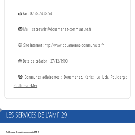
Fax : 02.98.74.48.54
Mail :
secretariat@douarnenez-communaute.fr
Site internet :
http://www.douarnenez-communaute.fr
Date de création : 27/12/1993
Communes adhérentes :
Douarnenez
,
Kerlaz
,
Le Juch
,
Pouldergat
,
Poullan-sur-Mer
LES SERVICES DE L’AMF 29
Accédez en un clic aux principaux services de l'AMF 29 :