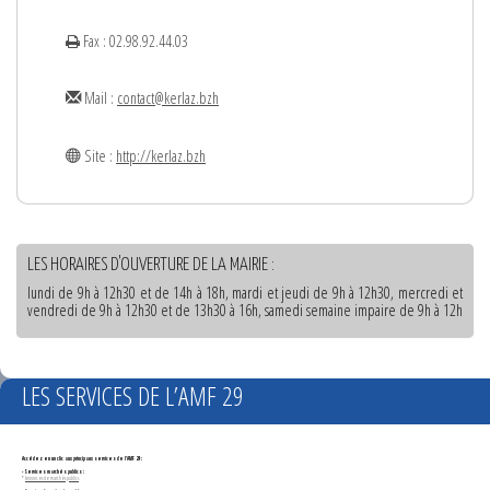
Fax : 02.98.92.44.03
Mail :
contact@kerlaz.bzh
Site :
http://kerlaz.bzh
LES HORAIRES D'OUVERTURE DE LA MAIRIE :
lundi de 9h à 12h30 et de 14h à 18h, mardi et jeudi de 9h à 12h30, mercredi et
vendredi de 9h à 12h30 et de 13h30 à 16h, samedi semaine impaire de 9h à 12h
LES SERVICES DE L’AMF 29
Accédez en un clic aux principaux services de l'AMF 29 :
- Services marchés publics :
*
Annonces de marchés publics