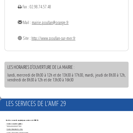
Fax : 02.98.74.57.48
Mail :
mairie.poullan@orange.fr
Site :
http://www.poullan-sur-mer.fr
LES HORAIRES D'OUVERTURE DE LA MAIRIE :
lundi, mercredi de 8h30 à 12h et de 13h30 à 17h30, mardi, jeudi de 8h30 à 12h,
vendredi de 8h30 à 12h et de 13h30 à 16h30
LES SERVICES DE L’AMF 29
Accédez en un clic aux principaux services de l'AMF 29 :
- Services marchés publics :
*
Annonces de marchés publics
-
Service formation des élus
- Service Orientation et documentation