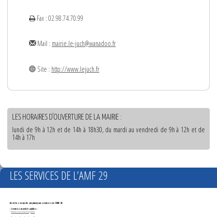
Fax : 02.98.74.70.99
Mail :
mairie.le-juch@wanadoo.fr
Site :
http://www.lejuch.fr
LES HORAIRES D'OUVERTURE DE LA MAIRIE :
lundi de 9h à 12h et de 14h à 18h30, du mardi au vendredi de 9h à 12h et de
14h à 17h
LES SERVICES DE L’AMF 29
Accédez en un clic aux principaux services de l'AMF 29 :
- Services marchés publics :
*
Annonces de marchés publics