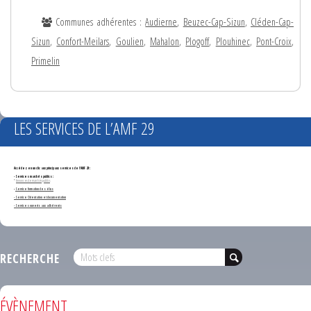
Communes adhérentes :
Audierne
,
Beuzec-Cap-Sizun
,
Cléden-Cap-
Sizun
,
Confort-Meilars
,
Goulien
,
Mahalon
,
Plogoff
,
Plouhinec
,
Pont-Croix
,
Primelin
LES SERVICES DE L’AMF 29
Accédez en un clic aux principaux services de l'AMF 29 :
- Services marchés publics :
*
Annonces de marchés publics
-
Service formation des élus
- Service Orientation et documentation
- Services ouverts aux adhérents
RECHERCHE
ÉVÈNEMENT