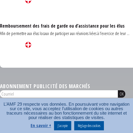
Remboursement des frais de garde ou d’assistance pour les élus
Afin de permettre aux élus locaux de participer aux réunions liées à l’exercice de leur ...
Carrefour des communes du Finistère 2026
ABONNEMENT PUBLICITÉ DES MARCHÉS
L’AMF 29 respecte vos données. En poursuivant votre navigation
AMF 29 © 2026
sur ce site, vous acceptez l’utilisation de cookies ou autres
Plan du site
Nos coordonnées
Mentions légales
Contact
traceurs nécessaires au bon fonctionnement du site internet et
pour réaliser des statistiques de visites.
Carrefour des communes
AMF
En savoir +
J’accepte
Réglage des cookies