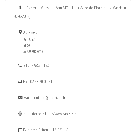
Président : Monsieur
Yvan
MOULLEC
(Maire de Plouhinec / Mandature
2026-2032)
Adresse :
Rue Renoir
BP 50
29770 Audierne
Tel : 02.98.70.16.00
Fax : 02.98.70.01.21
Mail :
contactcc@cap-sizun.fr
Site internet :
http://www.cap-sizun.fr
Date de création : 01/01/1994