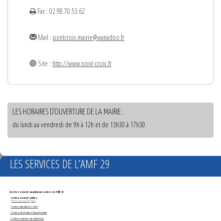
Fax : 02.98.70.53.62
Mail :
pontcroix.mairie@wanadoo.fr
Site :
http://www.pont-croix.fr
LES HORAIRES D'OUVERTURE DE LA MAIRIE :
du lundi au vendredi de 9h à 12h et de 13h30 à 17h30
LES SERVICES DE L’AMF 29
Accédez en un clic aux principaux services de l'AMF 29 :
- Services marchés publics :
*
Annonces de marchés publics
-
Service formation des élus
- Service Orientation et documentation
- Services ouverts aux adhérents