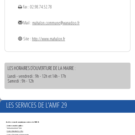
Fax : 02.98.74.52.78
Mail :
mahalon.commune@wanadoo.fr
Site :
http://www.mahalon.fr
LES HORAIRES D'OUVERTURE DE LA MAIRIE :
Lundi - vendredi : 9h - 12h et 14h - 17h
Samedi : 9h - 12h
LES SERVICES DE L’AMF 29
Accédez en un clic aux principaux services de l'AMF 29 :
- Services marchés publics :
*
Annonces de marchés publics
-
Service formation des élus
- Service Orientation et documentation