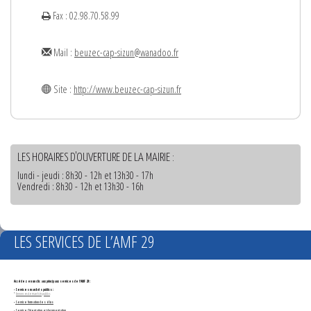
Fax : 02.98.70.58.99
Mail :
beuzec-cap-sizun@wanadoo.fr
Site :
http://www.beuzec-cap-sizun.fr
LES HORAIRES D'OUVERTURE DE LA MAIRIE :
lundi - jeudi : 8h30 - 12h et 13h30 - 17h
Vendredi : 8h30 - 12h et 13h30 - 16h
LES SERVICES DE L’AMF 29
Accédez en un clic aux principaux services de l'AMF 29 :
- Services marchés publics :
*
Annonces de marchés publics
-
Service formation des élus
- Service Orientation et documentation