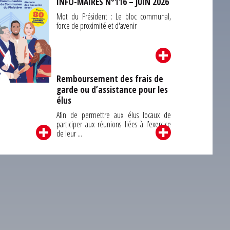
INFO-MAIRES N°116 – JUIN 2026
Mot du Président : Le bloc communal,
force de proximité et d'avenir
Remboursement des frais de
garde ou d’assistance pour les
Carrefour des
élus
unes du Finistère
2026
Afin de permettre aux élus locaux de
participer aux réunions liées à l’exercice
de leur ...