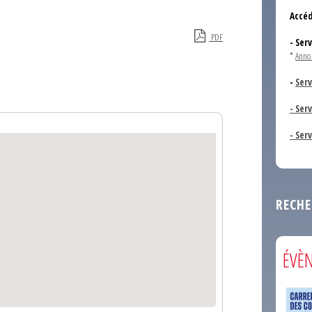
Accéd
PDF
- Ser
*
Anno
-
Serv
- Ser
- Ser
RECHE
ÉVÈ