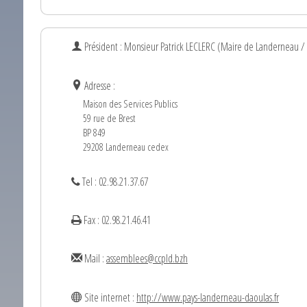
Président : Monsieur
Patrick
LECLERC
(Maire de Landerneau /
Adresse :
Maison des Services Publics
59 rue de Brest
BP 849
29208 Landerneau cedex
Tel : 02.98.21.37.67
Fax : 02.98.21.46.41
Mail :
assemblees@ccpld.bzh
Site internet :
http://www.pays-landerneau-daoulas.fr