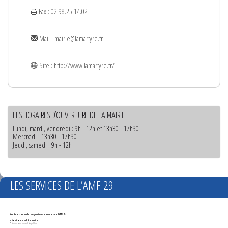
Fax : 02.98.25.14.02
Mail :
mairie@lamartyre.fr
Site :
http://www.lamartyre.fr/
LES HORAIRES D'OUVERTURE DE LA MAIRIE :
Lundi, mardi, vendredi : 9h - 12h et 13h30 - 17h30
Mercredi : 13h30 - 17h30
Jeudi, samedi : 9h - 12h
LES SERVICES DE L’AMF 29
Accédez en un clic aux principaux services de l'AMF 29 :
- Services marchés publics :
*
Annonces de marchés publics