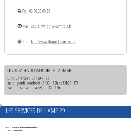
Fax : 02.98.20.05.58
Mail :
accueil@lhopital-camfrout.fr
Site :
http://www.lhopital-camfrout.fr
LES HORAIRES D'OUVERTURE DE LA MAIRIE :
Lundi , mercredi : 8h30 - 12h
mardi, jeudi, vendredi : 8h30 - 12h et 13h30 -17h
Samedi (semaine paire) : 9h30 - 12h
LES SERVICES DE L’AMF 29
Accédez en un clic aux principaux services de l'AMF 29 :
- Services marchés publics :