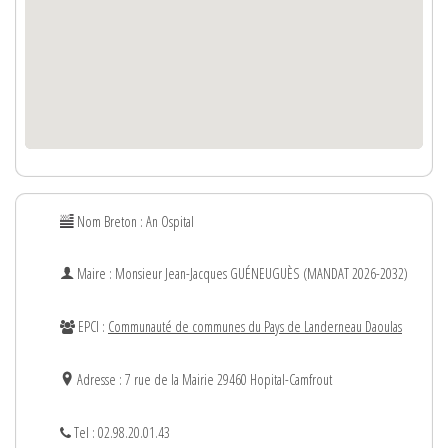
Nom Breton : An Ospital
Maire : Monsieur
Jean-Jacques
GUÉNEUGUÈS (MANDAT 2026-2032)
EPCI :
Communauté de communes du Pays de Landerneau Daoulas
Adresse : 7 rue de la Mairie 29460 Hopital-Camfrout
Tel : 02.98.20.01.43