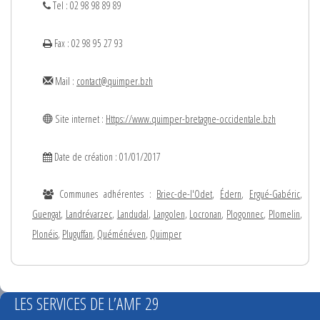
Tel : 02 98 98 89 89
Fax : 02 98 95 27 93
Mail :
contact@quimper.bzh
Site internet :
Https://www.quimper-bretagne-occidentale.bzh
Date de création : 01/01/2017
Communes adhérentes :
Briec-de-l'Odet
,
Édern
,
Ergué-Gabéric
,
Guengat
,
Landrévarzec
,
Landudal
,
Langolen
,
Locronan
,
Plogonnec
,
Plomelin
,
Plonéis
,
Pluguffan
,
Quéménéven
,
Quimper
LES SERVICES DE L’AMF 29