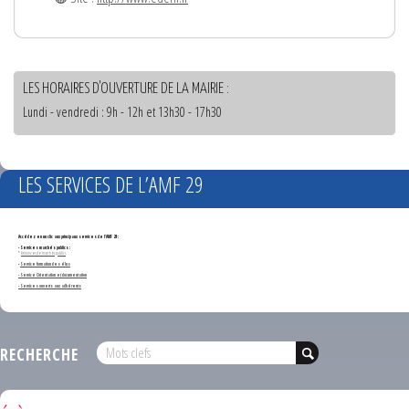
LES HORAIRES D'OUVERTURE DE LA MAIRIE :
Lundi - vendredi : 9h - 12h et 13h30 - 17h30
LES SERVICES DE L’AMF 29
Accédez en un clic aux principaux services de l'AMF 29 :
- Services marchés publics :
*
Annonces de marchés publics
-
Service formation des élus
- Service Orientation et documentation
- Services ouverts aux adhérents
RECHERCHE