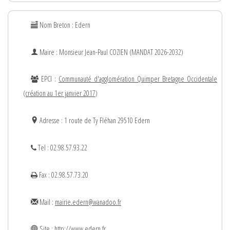
Nom Breton : Edern
Maire : Monsieur
Jean-Paul
COZIEN (MANDAT 2026-2032)
EPCI :
Communauté d'agglomération Quimper Bretagne Occidentale
(création au 1er janvier 2017)
Adresse : 1 route de Ty Fléhan 29510 Edern
Tel : 02.98.57.93.22
Fax : 02.98.57.73.20
Mail :
mairie.edern@wanadoo.fr
Site :
http://www.edern.fr