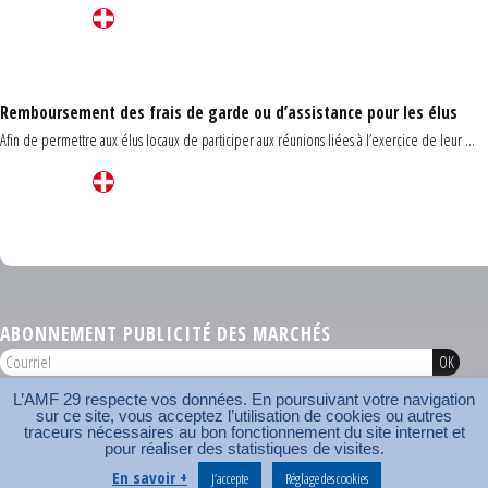
Remboursement des frais de garde ou d’assistance pour les élus
Afin de permettre aux élus locaux de participer aux réunions liées à l’exercice de leur ...
Carrefour des communes du Finistère 2026
ABONNEMENT PUBLICITÉ DES MARCHÉS
L’AMF 29 respecte vos données. En poursuivant votre navigation
AMF 29 © 2026
sur ce site, vous acceptez l’utilisation de cookies ou autres
Plan du site
Nos coordonnées
Mentions légales
Contact
traceurs nécessaires au bon fonctionnement du site internet et
pour réaliser des statistiques de visites.
Carrefour des communes
AMF
En savoir +
J’accepte
Réglage des cookies