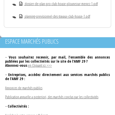
dossier-de-plan-pro-club-house-plouneour-menez-1.pdf
planning-previsionnel-des-travaux-club-house-1.pdf
ESPACE MARCHÉS PUBLICS
–
Vous souhaitez recevoir, par mail, l’ensemble des annonces
publiées par les collectivités sur le site de l’AMF 29 ?
Abonnez-vous
en Cliquant ici >>>
–
Entreprises, accédez directement aux services marchés publics
de l’AMF 29 :
Annonces de marchés publics
Publication annuelle a posteriori, des marchés conclus par les collectivités
–
Collectivités :