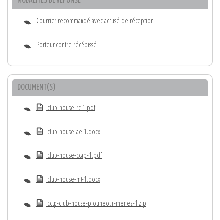
MODALITÉS DE RÉPONSE
Courrier recommandé avec accusé de réception
Porteur contre récépissé
DOCUMENT(S)
club-house-rc-1.pdf
club-house-ae-1.docx
club-house-ccap-1.pdf
club-house-mt-1.docx
cctp-club-house-plouneour-menez-1.zip