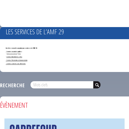
LES SERVICES DE L’AMF 29
Accédez en un clic aux principaux services de l'AMF 29 :
- Services marchés publics :
*
Annonces de marchés publics
-
Service formation des élus
- Service Orientation et documentation
- Services ouverts aux adhérents
RECHERCHE
ÉVÈNEMENT