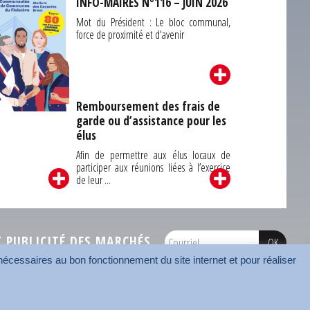
INFO-MAIRES N°116 – JUIN 2026
Mot du Président : Le bloc communal,
force de proximité et d'avenir
Remboursement des frais de
garde ou d’assistance pour les
Carrefour des
élus
unes du Finistère
2026
Afin de permettre aux élus locaux de
participer aux réunions liées à l’exercice
de leur ...
PUBLICITÉ DES MARCHÉS
écessaires au bon fonctionnement du site internet et pour réaliser
onnées
Mentions légales
Contact
Carrefour des communes
AMF