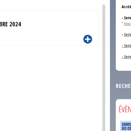
Accéd
- Ser
BRE 2024
*
Anno
-
Serv
- Ser
- Ser
RECHE
ÉVÈ