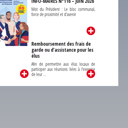
INFO-MAIRES N°116 – JUIN 2026
Mot du Président : Le bloc communal,
force de proximité et d'avenir
Remboursement des frais de
garde ou d’assistance pour les
Carrefour des
élus
unes du Finistère
2026
Afin de permettre aux élus locaux de
participer aux réunions liées à l’exercice
de leur ...