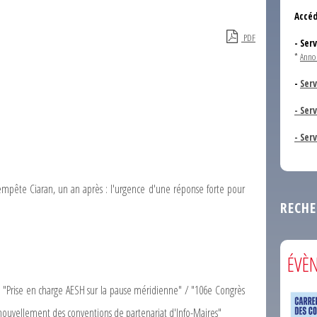
Accéd
PDF
- Ser
*
Anno
-
Serv
- Ser
- Ser
empête Ciaran, un an après : l'urgence d'une réponse forte pour
RECHE
ÉVÈ
n : "Prise en charge AESH sur la pause méridienne" / "106e Congrès
nouvellement des conventions de partenariat d'Info-Maires"