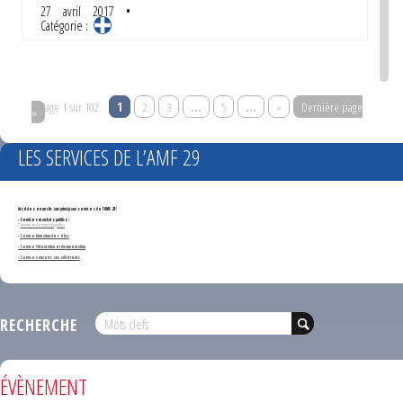
27 avril 2017
•
Catégorie :
Page 1 sur 102
1
2
3
…
5
…
»
Dernière page
»
LES SERVICES DE L’AMF 29
Accédez en un clic aux principaux services de l'AMF 29 :
- Services marchés publics :
*
Annonces de marchés publics
-
Service formation des élus
- Service Orientation et documentation
- Services ouverts aux adhérents
RECHERCHE
ÉVÈNEMENT