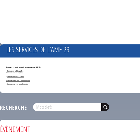
LES SERVICES DE L’AMF 29
Accédez en un clic aux principaux services de l'AMF 29 :
- Services marchés publics :
*
Annonces de marchés publics
-
Service formation des élus
- Service Orientation et documentation
- Services ouverts aux adhérents
RECHERCHE
ÉVÈNEMENT