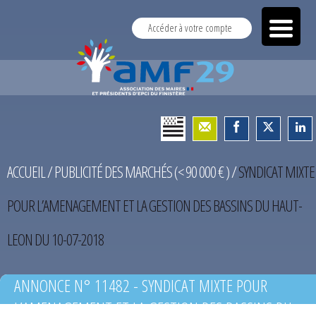
Accéder à votre compte
ACCUEIL
/
PUBLICITÉ DES MARCHÉS (< 90 000 € )
/
SYNDICAT MIXTE
POUR L’AMENAGEMENT ET LA GESTION DES BASSINS DU HAUT-
LEON DU 10-07-2018
ANNONCE N° 11482 - SYNDICAT MIXTE POUR
L’AMENAGEMENT ET LA GESTION DES BASSINS DU