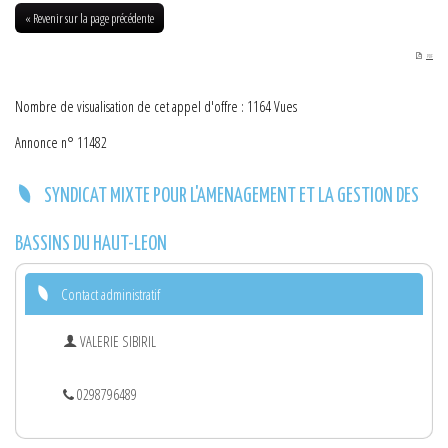
HAUT-LEON DU 10-07-2018
« Revenir sur la page précédente
PDF
Nombre de visualisation de cet appel d'offre : 1164 Vues
Annonce n° 11482
SYNDICAT MIXTE POUR L'AMENAGEMENT ET LA GESTION DES
BASSINS DU HAUT-LEON
Contact administratif
VALERIE SIBIRIL
0298796489