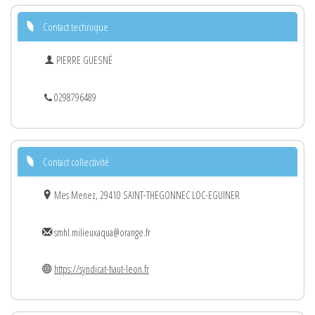
Contact technique
PIERRE GUESNÉ
0298796489
Contact collectivité
Mes Menez, 29410 SAINT-THEGONNEC LOC-EGUINER
smhl.milieuxaqua@orange.fr
https://syndicat-haut-leon.fr