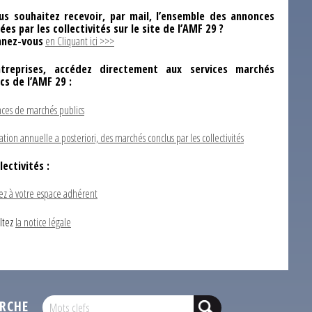
us souhaitez recevoir, par mail, l’ensemble des annonces
ées par les collectivités sur le site de l’AMF 29 ?
nez-vous
en Cliquant ici >>>
ntreprises, accédez directement aux services marchés
ics de l’AMF 29 :
ces de marchés publics
ation annuelle a posteriori, des marchés conclus par les collectivités
lectivités :
ez à votre espace adhérent
ltez
la notice légale
RCHE