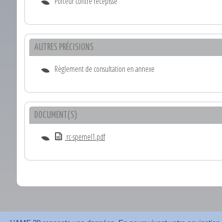
Porteur contre récépissé
AUTRES PRÉCISIONS
Règlement de consultation en annexe
DOCUMENT(S)
rc-spernel1.pdf