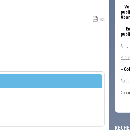
–
Vo
publi
Abon
PDF
–
E
publ
Annon
Public
–
Col
Accéd
Consu
RECHE