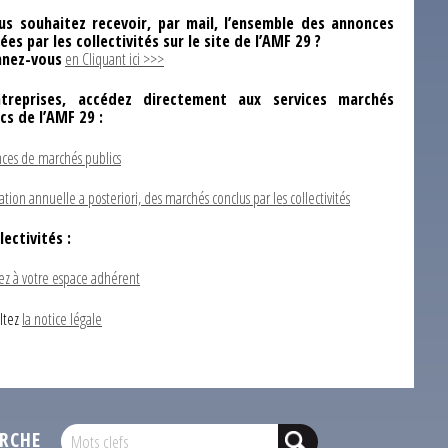
us souhaitez recevoir, par mail, l’ensemble des annonces
ées par les collectivités sur le site de l’AMF 29 ?
nez-vous
en Cliquant ici >>>
ntreprises, accédez directement aux services marchés
ics de l’AMF 29 :
ces de marchés publics
ation annuelle a posteriori, des marchés conclus par les collectivités
lectivités :
ez à votre espace adhérent
ltez
la notice légale
RCHE