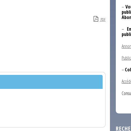
–
Vo
publi
Abon
PDF
–
E
publ
Annon
Public
–
Col
Accéd
Consu
RECHE