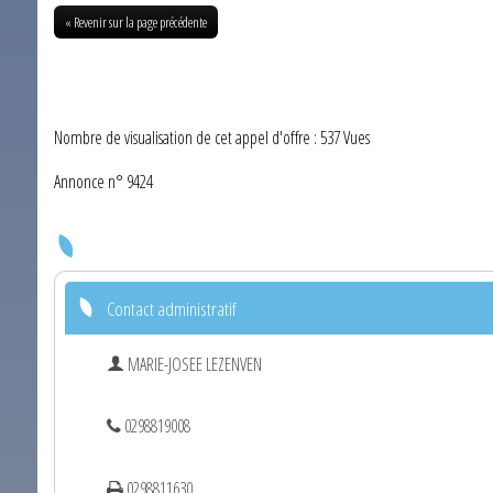
« Revenir sur la page précédente
Nombre de visualisation de cet appel d'offre : 537 Vues
Annonce n° 9424
Contact administratif
MARIE-JOSEE LEZENVEN
0298819008
0298811630