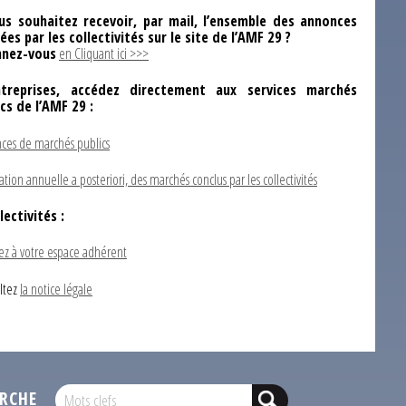
us souhaitez recevoir, par mail, l’ensemble des annonces
ées par les collectivités sur le site de l’AMF 29 ?
nez-vous
en Cliquant ici >>>
ntreprises, accédez directement aux services marchés
ics de l’AMF 29 :
ces de marchés publics
ation annuelle a posteriori, des marchés conclus par les collectivités
lectivités :
ez à votre espace adhérent
ltez
la notice légale
RCHE