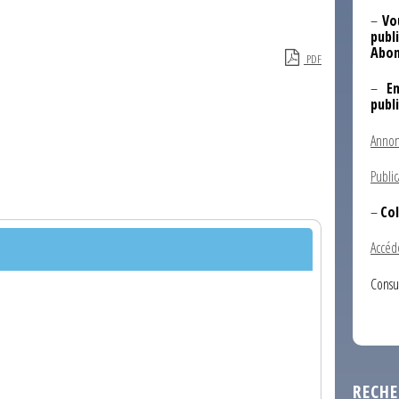
–
Vo
publi
Abon
PDF
–
E
publ
Annon
Public
–
Col
Accéd
Consu
RECHE