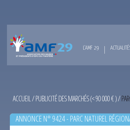
L’AMF 29
ACTUALITÉ
ACCUEIL
/
PUBLICITÉ DES MARCHÉS (< 90 000 € )
/
PAR
ANNONCE N° 9424 - PARC NATUREL RÉGION