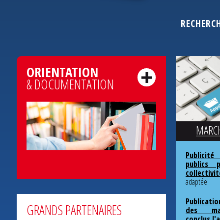
RECHERC
ORIENTATION
& DOCUMENTATION
MARCH
Publicit
publics 
collectivi
adaptée
Publicati
GRANDS PARTENAIRES
des mar
conclus l