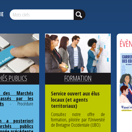
HE
ÉVÈ
ÉS PUBLICS
FORMATION
é des Marchés
Service ouvert aux élus
passés par les
locaux (et agents
tés
- Procédure
territoriaux)
Consultez notre offre de
formation, pilotée par l’Université
C
on a posteriori
de Bretagne Occidentale (UBO)
C
chés publics
'année précédente