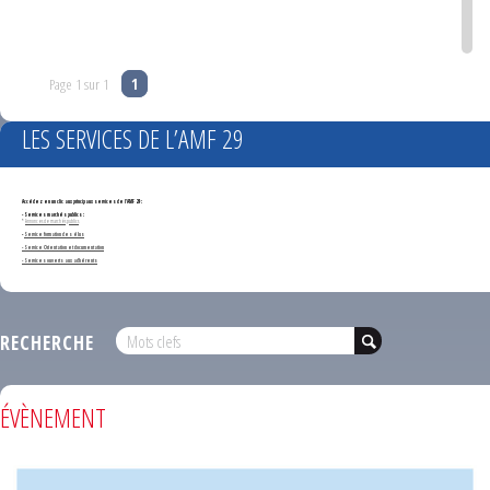
Page 1 sur 1
1
LES SERVICES DE L’AMF 29
Accédez en un clic aux principaux services de l'AMF 29 :
- Services marchés publics :
*
Annonces de marchés publics
-
Service formation des élus
- Service Orientation et documentation
- Services ouverts aux adhérents
RECHERCHE
ÉVÈNEMENT