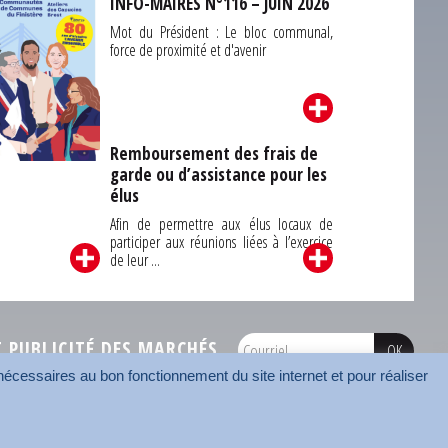
INFO-MAIRES N°116 – JUIN 2026
Mot du Président : Le bloc communal,
force de proximité et d'avenir
Remboursement des frais de
garde ou d’assistance pour les
Carrefour des
élus
unes du Finistère
2026
Afin de permettre aux élus locaux de
participer aux réunions liées à l’exercice
de leur ...
PUBLICITÉ DES MARCHÉS
écessaires au bon fonctionnement du site internet et pour réaliser
onnées
Mentions légales
Contact
Carrefour des communes
AMF