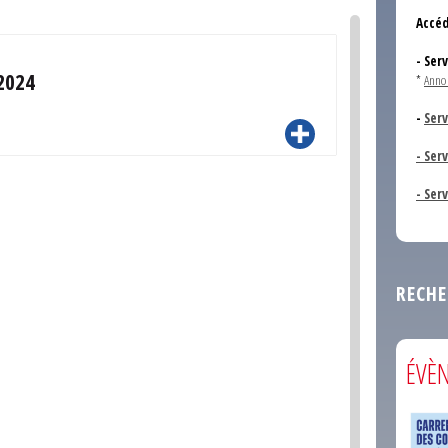
Accéd
- Ser
2024
*
Anno
-
Serv
- Ser
- Ser
RECHE
ÉVÈ