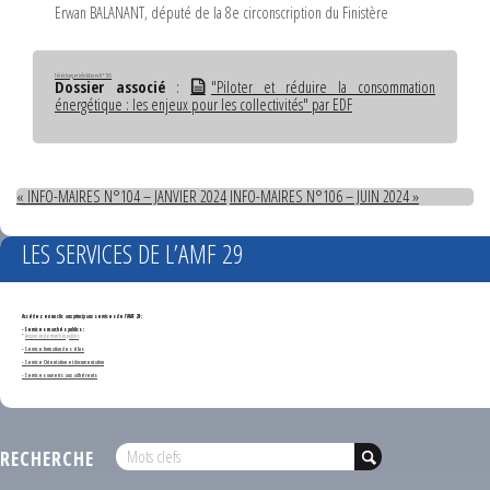
Erwan BALANANT, député de la 8e circonscription du Finistère
Télécharger Info-Maires N°105
Dossier associé
:
"Piloter et réduire la consommation
énergétique : les enjeux pour les collectivités" par EDF
« INFO-MAIRES N°104 – JANVIER 2024
INFO-MAIRES N°106 – JUIN 2024 »
LES SERVICES DE L’AMF 29
Accédez en un clic aux principaux services de l'AMF 29 :
- Services marchés publics :
*
Annonces de marchés publics
-
Service formation des élus
- Service Orientation et documentation
- Services ouverts aux adhérents
RECHERCHE