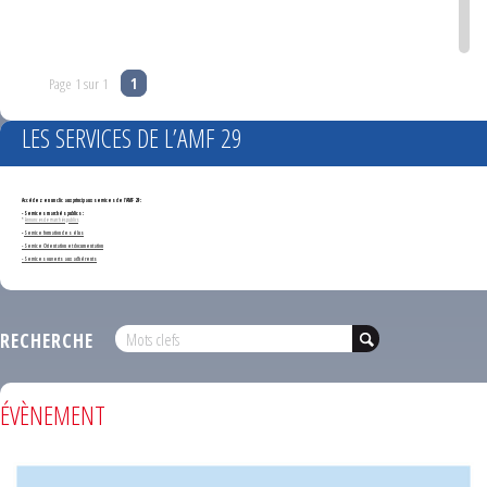
Page 1 sur 1
1
LES SERVICES DE L’AMF 29
Accédez en un clic aux principaux services de l'AMF 29 :
- Services marchés publics :
*
Annonces de marchés publics
-
Service formation des élus
- Service Orientation et documentation
- Services ouverts aux adhérents
RECHERCHE
ÉVÈNEMENT