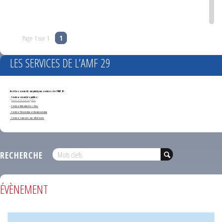
Page 1 sur 1
1
LES SERVICES DE L’AMF 29
Accédez en un clic aux principaux services de l'AMF 29 :
- Services marchés publics :
*
Annonces de marchés publics
-
Service formation des élus
- Service Orientation et documentation
- Services ouverts aux adhérents
RECHERCHE
ÉVÈNEMENT