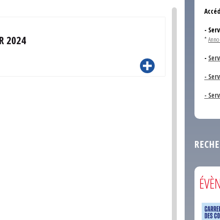
Accéd
- Ser
R 2024
*
Anno
-
Serv
- Ser
- Ser
RECHE
ÉVÈ