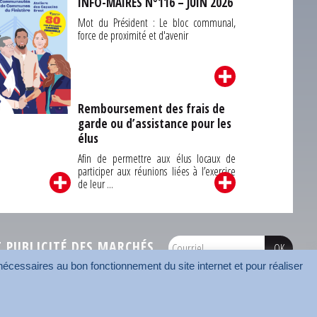
INFO-MAIRES N°116 – JUIN 2026
Mot du Président : Le bloc communal,
force de proximité et d'avenir
Remboursement des frais de
garde ou d’assistance pour les
Carrefour des
élus
unes du Finistère
2026
Afin de permettre aux élus locaux de
participer aux réunions liées à l’exercice
de leur ...
PUBLICITÉ DES MARCHÉS
écessaires au bon fonctionnement du site internet et pour réaliser
onnées
Mentions légales
Contact
Carrefour des communes
AMF