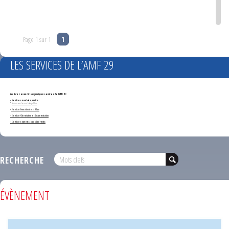
Page 1 sur 1
1
LES SERVICES DE L’AMF 29
Accédez en un clic aux principaux services de l'AMF 29 :
- Services marchés publics :
*
Annonces de marchés publics
-
Service formation des élus
- Service Orientation et documentation
- Services ouverts aux adhérents
RECHERCHE
ÉVÈNEMENT