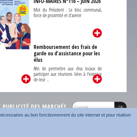
INFO-MAIRES N°116 – JUIN 2026
Mot du Président : Le bloc communal,
force de proximité et d'avenir
Remboursement des frais de
garde ou d’assistance pour les
Carrefour des
élus
unes du Finistère
2026
Afin de permettre aux élus locaux de
participer aux réunions liées à l’exercice
de leur ...
PUBLICITÉ DES MARCHÉS
écessaires au bon fonctionnement du site internet et pour réaliser
onnées
Mentions légales
Contact
Carrefour des communes
AMF