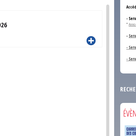
Accéd
- Ser
026
*
Anno
-
Serv
- Ser
- Ser
RECHE
ÉVÈ