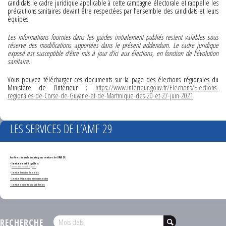
candidats le cadre juridique applicable à cette campagne électorale et rappelle les
précautions sanitaires devant être respectées par l’ensemble des candidats et leurs
équipes.
Les informations fournies dans les guides initialement publiés restent valables sous
réserve des modifications apportées dans le présent addendum. Le cadre juridique
exposé est susceptible d’être mis à jour d’ici aux élections, en fonction de l’évolution
sanitaire.
Vous pouvez télécharger ces documents sur la page des élections régionales du
Ministère de l’Intérieur :
https://www.interieur.gouv.fr/Elections/Elections-
regionales-de-Corse-de-Guyane-et-de-Martinique-des-20-et-27-juin-2021
LES SERVICES DE L’AMF 29
Accédez en un clic aux principaux services de l'AMF 29 :
- Services marchés publics :
*
Annonces de marchés publics
-
Service formation des élus
- Service Orientation et documentation
- Services ouverts aux adhérents
RECHERCHE