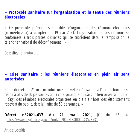
– Protocole sanitaire sur l’organisation et la tenue des réunions
électorales
« Ce protocole précise les modalités d’organisation des réunions électorales
(« meetings ») à compter du 19 mai 2021. L’organisation de ces réunions se
conformera à trois phases distinctes qui se succèdent dans le temps selon le
calendrier national de déconfinement… »
Consultez le
protocole
–
Crise sanitaire : les réunions électorales en plein air sont
autorisées
« Un décret du 21 mai introduit une nouvelle dérogation à l’interdiction de se
réunir à plus de 10 personnes sur la voie publique ou dans un lieu ouvert au public :
il s’agit des réunions électorales organisées en plein air hors des établissements
recevant du public, dans la limite de 50 personnes. »
Décret n°2021-637 du 21 mai 2021
, JO du 22 mai
:
https://www.legifrance.gouv.fr/jorf/id/JORFTEXT000043523531
Article Localtis