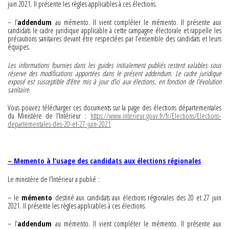
juin 2021. Il présente les règles applicables à ces élections.
– l’
addendum
au mémento. Il vient compléter le mémento. Il présente aux
candidats le cadre juridique applicable à cette campagne électorale et rappelle les
précautions sanitaires devant être respectées par l’ensemble des candidats et leurs
équipes.
Les informations fournies dans les guides initialement publiés restent valables sous
réserve des modifications apportées dans le présent addendum. Le cadre juridique
exposé est susceptible d’être mis à jour d’ici aux élections, en fonction de l’évolution
sanitaire.
Vous pouvez télécharger ces documents sur la page des élections départementales
du Ministère de l’Intérieur :
https://www.interieur.gouv.fr/fr/Elections/Elections-
departementales-des-20-et-27-juin-2021
– Memento à l’usage des candidats aux élections régionales
Le ministère de l’Intérieur a publié :
– le
mémento
destiné aux candidats aux élections régionales des 20 et 27 juin
2021. Il présente les règles applicables à ces élections.
– l’
addendum
au mémento. Il vient compléter le mémento. Il présente aux