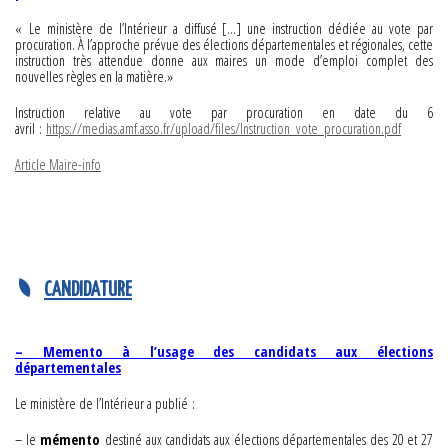
« Le ministère de l’Intérieur a diffusé […] une instruction dédiée au vote par
procuration. À l’approche prévue des élections départementales et régionales, cette
instruction très attendue donne aux maires un mode d’emploi complet des
nouvelles règles en la matière.»
Instruction relative au vote par procuration en date du 6
avril :
https://medias.amf.asso.fr/upload/files/Instruction_vote_procuration.pdf
Article Maire-info
CANDIDATURE
– Memento à l’usage des candidats aux élections
départementales
Le ministère de l’Intérieur a publié :
– le
mémento
destiné aux candidats aux élections départementales des 20 et 27