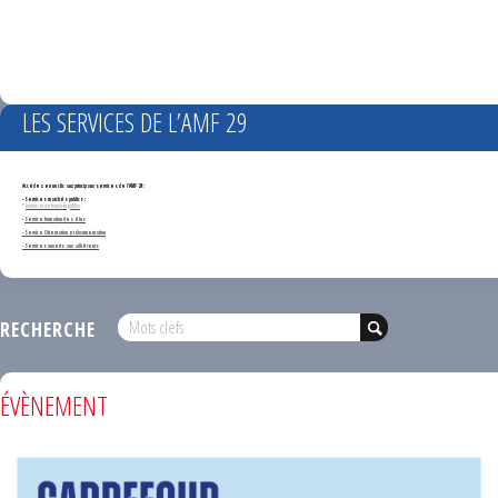
LES SERVICES DE L’AMF 29
Accédez en un clic aux principaux services de l'AMF 29 :
- Services marchés publics :
*
Annonces de marchés publics
-
Service formation des élus
- Service Orientation et documentation
- Services ouverts aux adhérents
RECHERCHE
ÉVÈNEMENT