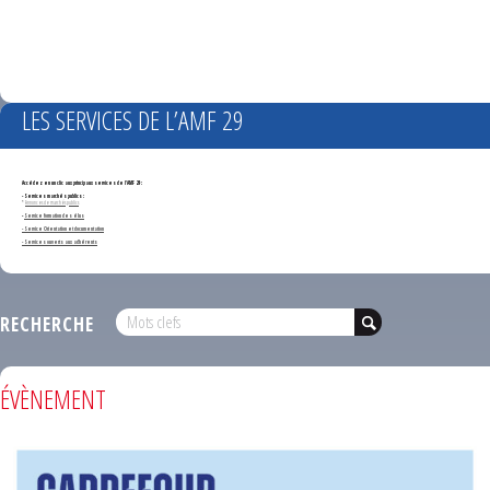
LES SERVICES DE L’AMF 29
Accédez en un clic aux principaux services de l'AMF 29 :
- Services marchés publics :
*
Annonces de marchés publics
-
Service formation des élus
- Service Orientation et documentation
- Services ouverts aux adhérents
RECHERCHE
ÉVÈNEMENT