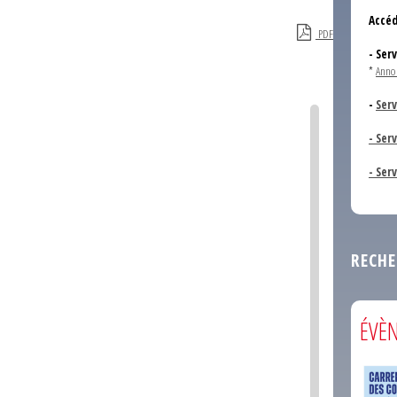
Accéd
PDF
- Ser
*
Anno
-
Serv
- Ser
- Ser
RECHE
ÉVÈ