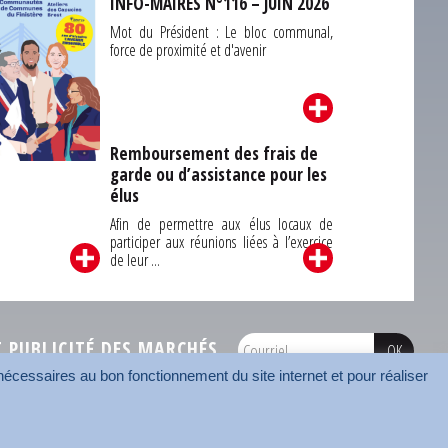
INFO-MAIRES N°116 – JUIN 2026
Mot du Président : Le bloc communal,
force de proximité et d'avenir
Remboursement des frais de
garde ou d’assistance pour les
Carrefour des
élus
unes du Finistère
2026
Afin de permettre aux élus locaux de
participer aux réunions liées à l’exercice
de leur ...
PUBLICITÉ DES MARCHÉS
écessaires au bon fonctionnement du site internet et pour réaliser
onnées
Mentions légales
Contact
Carrefour des communes
AMF